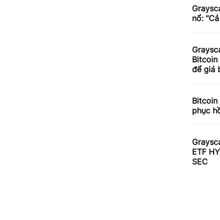
Graysca
nổ: “C
Graysca
Bitcoin
để giá 
Bitcoin
phục hồ
Graysca
ETF HYP
SEC