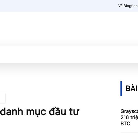
Về Blogtie
Kiến thức
More
BÀI
i danh mục đầu tư
Graysca
216 tri
BTC