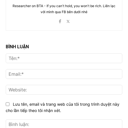
Researcher on BTA - If you can't hold, you won't be rich. Liên lạc
với mình qua FB bên dưới nhé
BÌNH LUẬN
Tên
Ema
Web
Lưu tên, email và trang web của tôi trong trình duyệt này
cho lần tiếp theo tôi nhận xét.