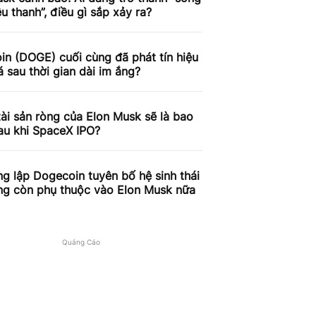
êu thanh”, điều gì sắp xảy ra?
n (DOGE) cuối cùng đã phát tín hiệu
á sau thời gian dài im ắng?
 tài sản ròng của Elon Musk sẽ là bao
au khi SpaceX IPO?
g lập Dogecoin tuyên bố hệ sinh thái
ng còn phụ thuộc vào Elon Musk nữa
Quảng Cáo