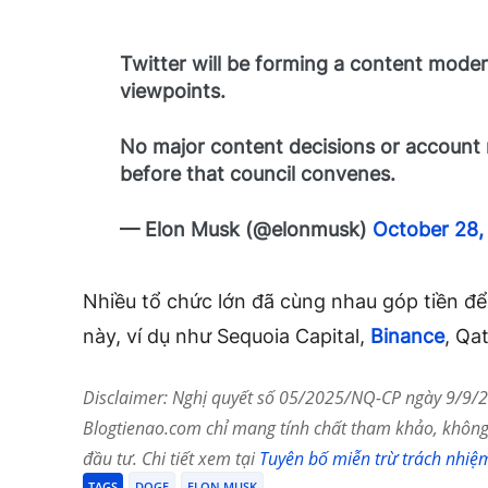
Twitter will be forming a content moder
viewpoints.
No major content decisions or account 
before that council convenes.
— Elon Musk (@elonmusk)
October 28,
Nhiều tổ chức lớn đã cùng nhau góp tiền đ
này, ví dụ như Sequoia Capital,
Binance
, Qa
Disclaimer: Nghị quyết số 05/2025/NQ-CP ngày 9/9/20
Blogtienao.com chỉ mang tính chất tham khảo, không 
đầu tư. Chi tiết xem tại
Tuyên bố miễn trừ trách nhiệ
TAGS
DOGE
ELON MUSK