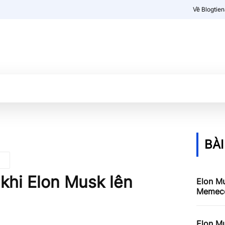
Về Blogtie
Kiến thức
More
BÀI
khi Elon Musk lên
Elon Mu
Memeco
Elon Mu