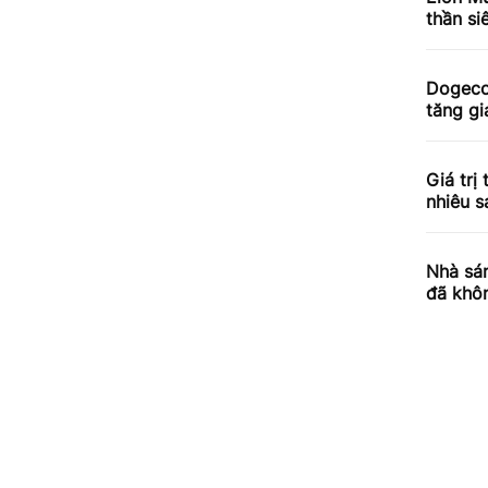
thần si
Dogecoi
tăng gi
Giá trị
nhiêu s
Nhà sán
đã khô