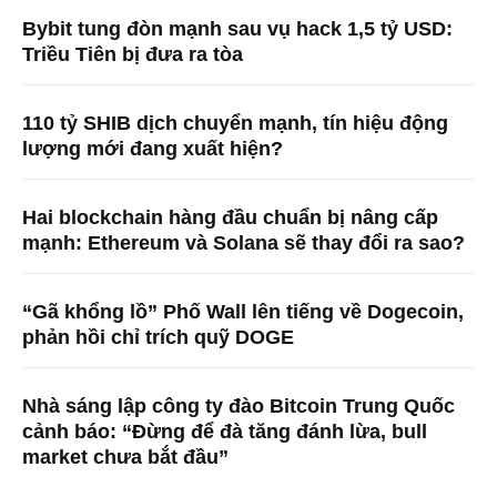
Bybit tung đòn mạnh sau vụ hack 1,5 tỷ USD:
Triều Tiên bị đưa ra tòa
110 tỷ SHIB dịch chuyển mạnh, tín hiệu động
lượng mới đang xuất hiện?
Hai blockchain hàng đầu chuẩn bị nâng cấp
mạnh: Ethereum và Solana sẽ thay đổi ra sao?
“Gã khổng lồ” Phố Wall lên tiếng về Dogecoin,
phản hồi chỉ trích quỹ DOGE
Nhà sáng lập công ty đào Bitcoin Trung Quốc
cảnh báo: “Đừng để đà tăng đánh lừa, bull
market chưa bắt đầu”