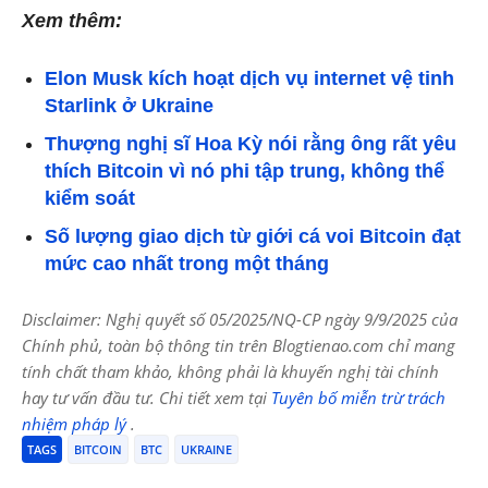
Xem thêm:
Elon Musk kích hoạt dịch vụ internet vệ tinh
Starlink ở Ukraine
Thượng nghị sĩ Hoa Kỳ nói rằng ông rất yêu
thích Bitcoin vì nó phi tập trung, không thể
kiểm soát
Số lượng giao dịch từ giới cá voi Bitcoin đạt
mức cao nhất trong một tháng
Disclaimer: Nghị quyết số 05/2025/NQ-CP ngày 9/9/2025 của
Chính phủ, toàn bộ thông tin trên Blogtienao.com chỉ mang
tính chất tham khảo, không phải là khuyến nghị tài chính
hay tư vấn đầu tư. Chi tiết xem tại
Tuyên bố miễn trừ trách
nhiệm pháp lý
.
TAGS
BITCOIN
BTC
UKRAINE