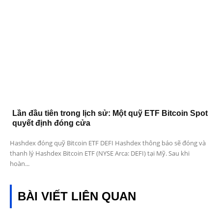
Lần đầu tiên trong lịch sử: Một quỹ ETF Bitcoin Spot
quyết định đóng cửa
Hashdex đóng quỹ Bitcoin ETF DEFI Hashdex thông báo sẽ đóng và
thanh lý Hashdex Bitcoin ETF (NYSE Arca: DEFI) tại Mỹ. Sau khi
hoàn...
BÀI VIẾT LIÊN QUAN