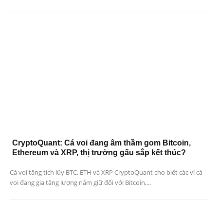
CryptoQuant: Cá voi đang âm thầm gom Bitcoin,
Ethereum và XRP, thị trường gấu sắp kết thúc?
Cá voi tăng tích lũy BTC, ETH và XRP CryptoQuant cho biết các ví cá
voi đang gia tăng lượng nắm giữ đối với Bitcoin,...