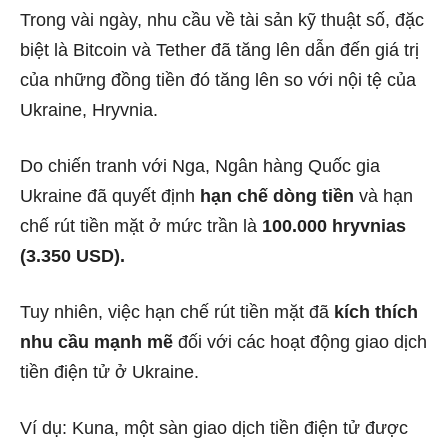
Trong vài ngày, nhu cầu về tài sản kỹ thuật số, đặc
biệt là Bitcoin và Tether đã tăng lên dẫn đến giá trị
của những đồng tiền đó tăng lên so với nội tệ của
Ukraine, Hryvnia.
Do chiến tranh với Nga, Ngân hàng Quốc gia
Ukraine đã quyết định
hạn chế dòng tiền
và hạn
chế rút tiền mặt ở mức trần là
100.000 hryvnias
(3.350 USD).
Tuy nhiên, việc hạn chế rút tiền mặt đã
kích thích
nhu cầu mạnh mẽ
đối với các hoạt động giao dịch
tiền điện tử ở Ukraine.
Ví dụ: Kuna, một sàn giao dịch tiền điện tử được