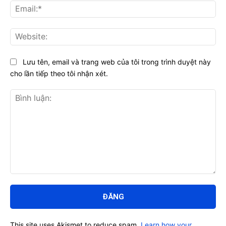
Ema
Web
Lưu tên, email và trang web của tôi trong trình duyệt này
cho lần tiếp theo tôi nhận xét.
Bình
luận:
This site uses Akismet to reduce spam.
Learn how your