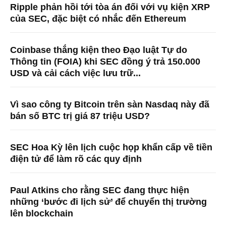
Ripple phản hồi tới tòa án đối với vụ kiện XRP
của SEC, đặc biệt có nhắc đến Ethereum
Coinbase thắng kiện theo Đạo luật Tự do
Thông tin (FOIA) khi SEC đồng ý trả 150.000
USD và cải cách việc lưu trữ...
Vì sao công ty Bitcoin trên sàn Nasdaq này đã
bán số BTC trị giá 87 triệu USD?
SEC Hoa Kỳ lên lịch cuộc họp khẩn cấp về tiền
điện tử để làm rõ các quy định
Paul Atkins cho rằng SEC đang thực hiện
những ‘bước đi lịch sử’ để chuyển thị trường
lên blockchain