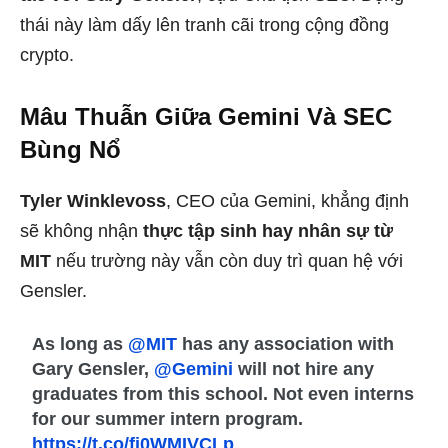
thái này làm dấy lên tranh cãi trong cộng đồng
crypto.
Mâu Thuẫn Giữa Gemini Và SEC
Bùng Nổ
Tyler Winklevoss
, CEO của Gemini, khẳng định
sẽ không nhận
thực tập sinh hay nhân sự từ
MIT
nếu trường này vẫn còn duy trì quan hệ với
Gensler.
As long as
@MIT
has any association with
Gary Gensler,
@Gemini
will not hire any
graduates from this school. Not even interns
for our summer intern program.
https://t.co/fi0WMIVCLp