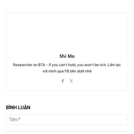
Shi Mo
Researcher on BTA - If you can't hold, you won't be rich. Liên lạc
với mình qua FB bên dưới nhé
BÌNH LUẬN
Tên
Ema