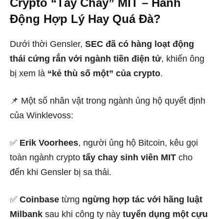
Crypto “Tẩy Chay” MIT – Hành
Động Hợp Lý Hay Quá Đà?
Dưới thời Gensler,
SEC đã có hàng loạt động
thái cứng rắn với ngành tiền điện tử
, khiến ông
bị xem là
“kẻ thù số một” của crypto
.
📌 Một số nhân vật trong ngành ủng hộ quyết định
của Winklevoss:
✅
Erik Voorhees
, người ủng hộ Bitcoin, kêu gọi
toàn ngành crypto
tẩy chay sinh viên MIT
cho
đến khi Gensler bị sa thải.
✅
Coinbase
từng
ngừng hợp tác với hãng luật
Milbank
sau khi công ty này
tuyển dụng một cựu