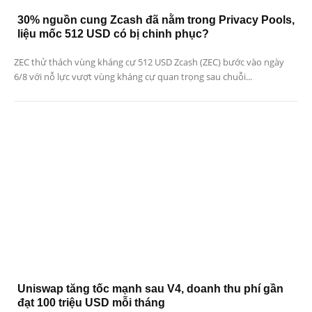
30% nguồn cung Zcash đã nằm trong Privacy Pools,
liệu mốc 512 USD có bị chinh phục?
ZEC thử thách vùng kháng cự 512 USD Zcash (ZEC) bước vào ngày
6/8 với nỗ lực vượt vùng kháng cự quan trọng sau chuỗi...
Uniswap tăng tốc mạnh sau V4, doanh thu phí gần
đạt 100 triệu USD mỗi tháng