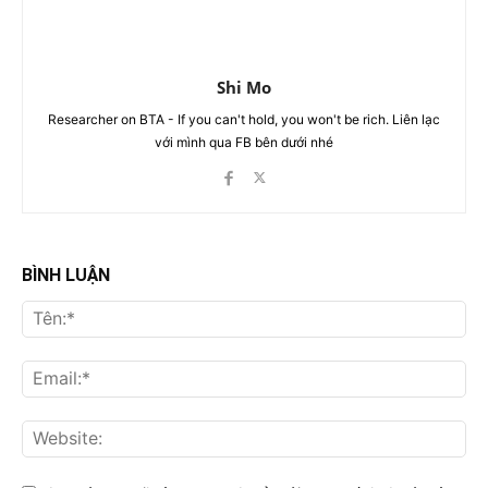
Shi Mo
Researcher on BTA - If you can't hold, you won't be rich. Liên lạc
với mình qua FB bên dưới nhé
BÌNH LUẬN
Tên
Ema
Web