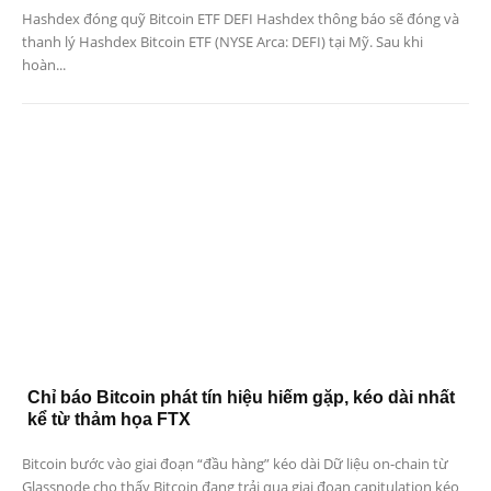
Hashdex đóng quỹ Bitcoin ETF DEFI Hashdex thông báo sẽ đóng và
thanh lý Hashdex Bitcoin ETF (NYSE Arca: DEFI) tại Mỹ. Sau khi
hoàn...
Chỉ báo Bitcoin phát tín hiệu hiếm gặp, kéo dài nhất
kể từ thảm họa FTX
Bitcoin bước vào giai đoạn “đầu hàng” kéo dài Dữ liệu on-chain từ
Glassnode cho thấy Bitcoin đang trải qua giai đoạn capitulation kéo