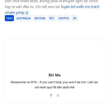
tính chất tham khảo, không phải là khuyến nghị tài chính
hay tư vấn đầu tư. Chi tiết xem tại
Tuyên bố miễn trừ trách
nhiệm pháp lý
.
TAGS
AUSTRALIA
BITCOIN
BTC
CRYPTO
ÚC
Shi Mo
Researcher on BTA - If you can't hold, you won't be rich. Liên lạc
với mình qua FB bên dưới nhé