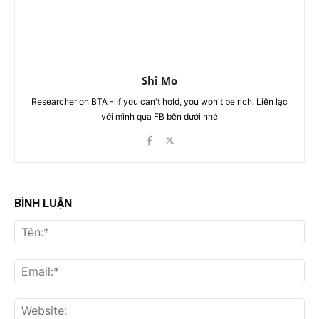
Shi Mo
Researcher on BTA - If you can't hold, you won't be rich. Liên lạc
với mình qua FB bên dưới nhé
BÌNH LUẬN
Tên
Ema
Web