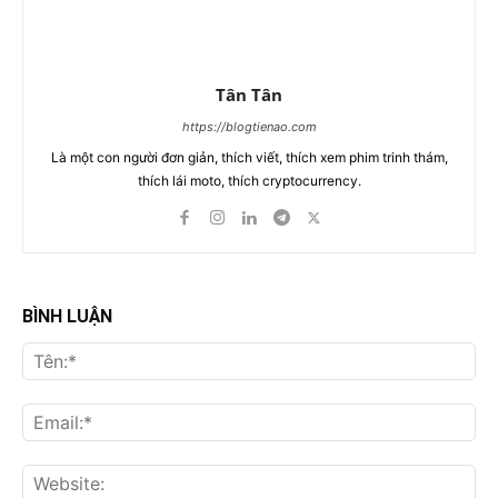
Tân Tân
https://blogtienao.com
Là một con người đơn giản, thích viết, thích xem phim trinh thám,
thích lái moto, thích cryptocurrency.
BÌNH LUẬN
Tên
Ema
Web