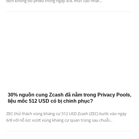
dịch không bỏ phiếu trong ngày 4/8, mức cao nhất...
30% nguồn cung Zcash đã nằm trong Privacy Pools,
liệu mốc 512 USD có bị chinh phục?
ZEC thử thách vùng kháng cự 512 USD Zcash (ZEC) bước vào ngày
6/8 với nỗ lực vượt vùng kháng cự quan trọng sau chuỗi...