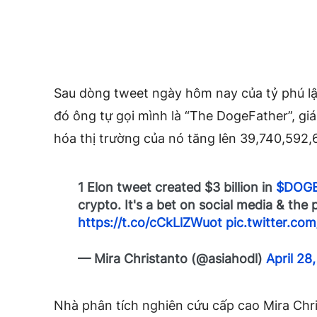
Sau dòng tweet ngày hôm nay của tỷ phú lậ
đó ông tự gọi mình là “The DogeFather”, gi
hóa thị trường của nó tăng lên 39,740,592
1 Elon tweet created $3 billion in
$DOG
crypto. It's a bet on social media & the
https://t.co/cCkLlZWuot
pic.twitter.c
— Mira Christanto (@asiahodl)
April 28
Nhà phân tích nghiên cứu cấp cao Mira Chr