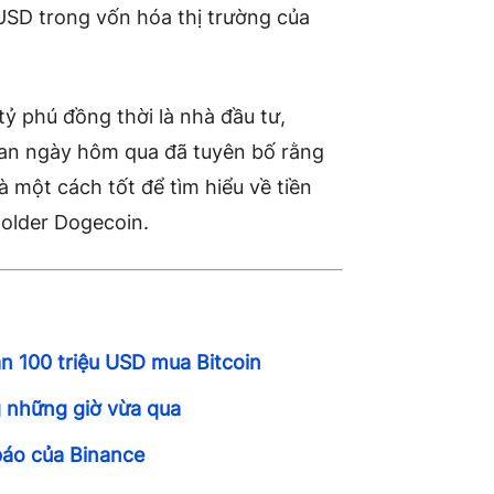
 USD trong vốn hóa thị trường của
ỷ phú đồng thời là nhà đầu tư,
an ngày hôm qua đã tuyên bố rằng
à một cách tốt để tìm hiểu về tiền
 holder Dogecoin.
ẳn 100 triệu USD mua Bitcoin
g những giờ vừa qua
báo của Binance