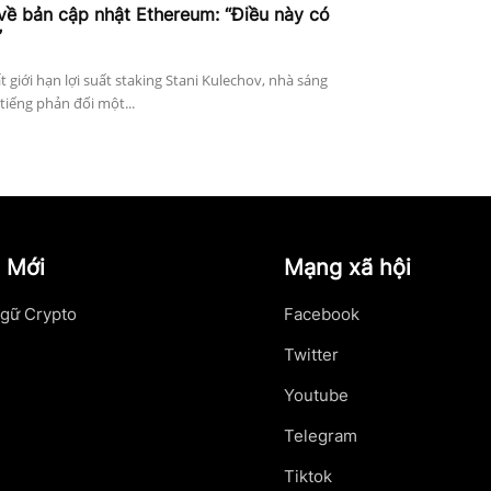
về bản cập nhật Ethereum: “Điều này có
”
 giới hạn lợi suất staking Stani Kulechov, nhà sáng
tiếng phản đối một...
 Mới
Mạng xã hội
gữ Crypto
Facebook
Twitter
Youtube
Telegram
Tiktok