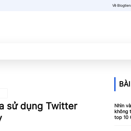
Về Blogtie
Kiến thức
More
BÀI
ữa sử dụng Twitter
Nhìn và
không 
y
top 10