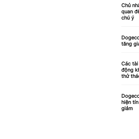
Chủ nhâ
quan đế
chú ý
Dogecoi
tăng gi
Các tài
động kh
thử thá
Dogeco
hiện tí
giảm