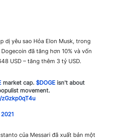
p dị yêu sao Hỏa Elon Musk, trong
á
Dogecoin đã tăng
hơn 10% và vốn
,648 USD – tăng thêm 3 tỷ USD.
E
market cap.
$DOGE
isn't about
 populist movement.
om/zGzkp0qT4u
, 2021
istanto của Messari đã xuất bản một