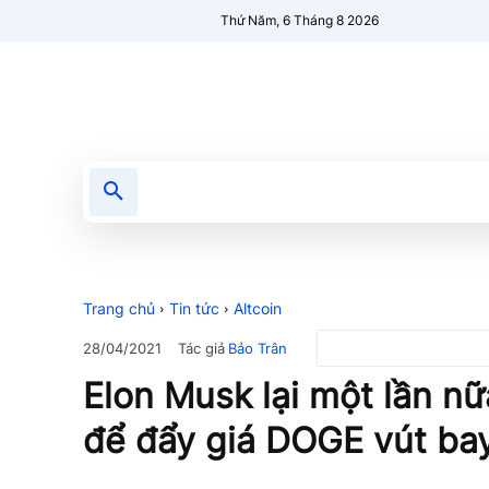
Thứ Năm, 6 Tháng 8 2026
Tin tức
Nổi bật
Người Mới 🔥
Trang chủ
Tin tức
Altcoin
Tác giả
Bảo Trân
28/04/2021
Elon Musk lại một lần n
để đẩy giá DOGE vút ba