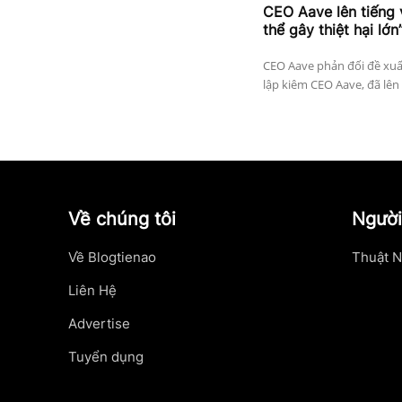
CEO Aave lên tiếng 
thể gây thiệt hại lớn
CEO Aave phản đối đề xuất
lập kiêm CEO Aave, đã lên 
Về chúng tôi
Người
Về Blogtienao
Thuật N
Liên Hệ
Advertise
Tuyển dụng