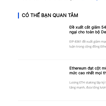
CÓ THỂ BẠN QUAN TÂM
Đề xuất cắt giảm 5
ngại cho toàn bộ De
EIP-8361 đề xuất giảm mạn
luận trong cộng đồng Ethe
Ethereum đạt cột mố
mức cao nhất mọi th
Lượng ETH staking lập kỷ 
tăng mạnh, đưa tổng lượng