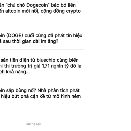
n “chú chó Dogecoin” bác bỏ liên
n altcoin mới nổi, cộng đồng crypto
n (DOGE) cuối cùng đã phát tín hiệu
á sau thời gian dài im ắng?
 sản tiền điện tử bluechip cùng biến
i thị trường trị giá 1,71 nghìn tỷ đô la
ch khả năng...
in sắp bùng nổ? Nhà phân tích phát
n hiệu bứt phá cận kề từ mô hình nêm
Quảng Cáo