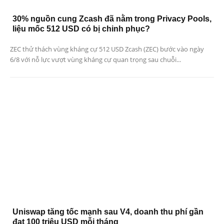
30% nguồn cung Zcash đã nằm trong Privacy Pools,
liệu mốc 512 USD có bị chinh phục?
ZEC thử thách vùng kháng cự 512 USD Zcash (ZEC) bước vào ngày
6/8 với nỗ lực vượt vùng kháng cự quan trọng sau chuỗi...
Uniswap tăng tốc mạnh sau V4, doanh thu phí gần
đạt 100 triệu USD mỗi tháng