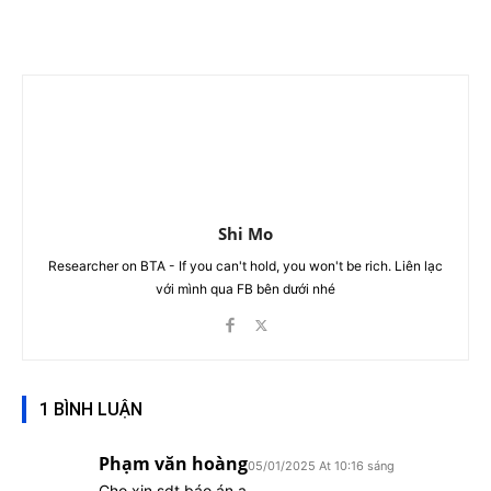
Shi Mo
Researcher on BTA - If you can't hold, you won't be rich. Liên lạc
với mình qua FB bên dưới nhé
1 BÌNH LUẬN
Phạm văn hoàng
05/01/2025 At 10:16 sáng
Cho xin sdt báo án ạ