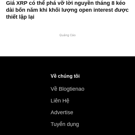
Giá XRP có thể phá vỡ lời nguyền tháng 8 kéo
dài bốn năm khi khối lượng open interest được
thiết lập lại
Quảng Cáo
Về chúng tôi
Về Blogtienao
Liên Hệ
Advertise
Tuyển dụng