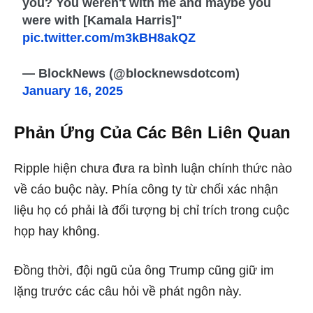
you? You weren't with me and maybe you
were with [Kamala Harris]"
pic.twitter.com/m3kBH8akQZ
— BlockNews (@blocknewsdotcom)
January 16, 2025
Phản Ứng Của Các Bên Liên Quan
Ripple hiện chưa đưa ra bình luận chính thức nào
về cáo buộc này. Phía công ty từ chối xác nhận
liệu họ có phải là đối tượng bị chỉ trích trong cuộc
họp hay không.
Đồng thời, đội ngũ của ông Trump cũng giữ im
lặng trước các câu hỏi về phát ngôn này.