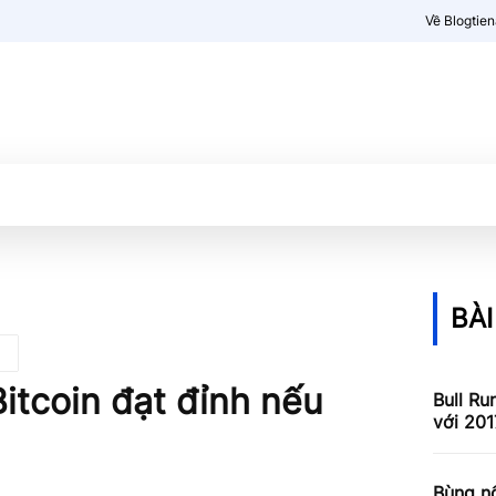
Về Blogtie
Kiến thức
More
BÀI
Bitcoin đạt đỉnh nếu
Bull Ru
với 201
Bùng nổ