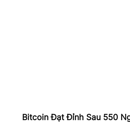
B
itcoin Đạt Đỉnh Sau 550 N