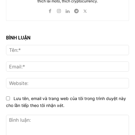
thích lái moto, thích cryptocurrency.
BÌNH LUẬN
Tên
Ema
Web
Lưu tên, email và trang web của tôi trong trình duyệt này
cho lần tiếp theo tôi nhận xét.