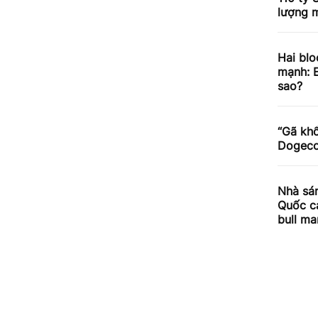
lượng m
Hai blo
mạnh: E
sao?
“Gã khổ
Dogecoi
Nhà sán
Quốc cả
bull ma