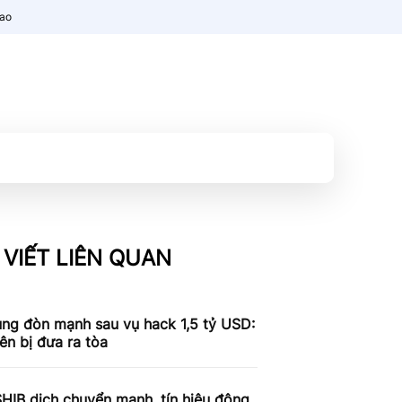
nao
 VIẾT LIÊN QUAN
ung đòn mạnh sau vụ hack 1,5 tỷ USD:
iên bị đưa ra tòa
SHIB dịch chuyển mạnh, tín hiệu động