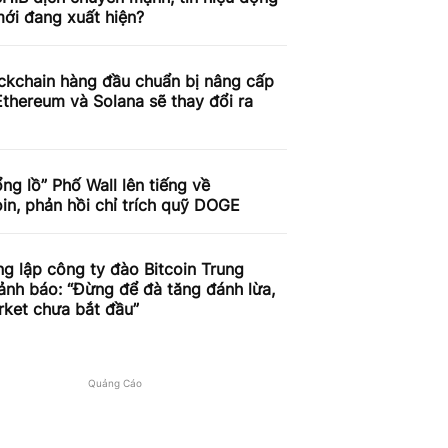
ới đang xuất hiện?
ckchain hàng đầu chuẩn bị nâng cấp
thereum và Solana sẽ thay đổi ra
ng lồ” Phố Wall lên tiếng về
n, phản hồi chỉ trích quỹ DOGE
g lập công ty đào Bitcoin Trung
nh báo: “Đừng để đà tăng đánh lừa,
rket chưa bắt đầu”
Quảng Cáo