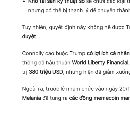
Kho tài sản kỹ thuật số
sẽ chứa các loại t
nhưng có thể bị thanh lý để chuyển thành
Tuy nhiên, quyết định này không hề được 
duyệt
.
Connolly cáo buộc Trump
có lợi ích cá nhân
thống đã hậu thuẫn
World Liberty Financial
trị
380 triệu USD
, nhưng hiện đã giảm xuố
Ngoài ra, trước lễ nhậm chức vào ngày 20/
Melania
đã tung ra
các đồng memecoin ma