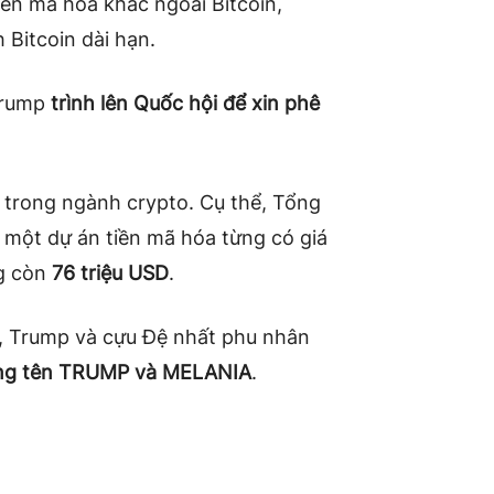
iền mã hóa khác ngoài Bitcoin,
 Bitcoin dài hạn.
Trump
trình lên Quốc hội để xin phê
trong ngành crypto. Cụ thể, Tổng
, một dự án tiền mã hóa từng có giá
ng còn
76 triệu USD
.
1, Trump và cựu Đệ nhất phu nhân
ng tên TRUMP và MELANIA
.