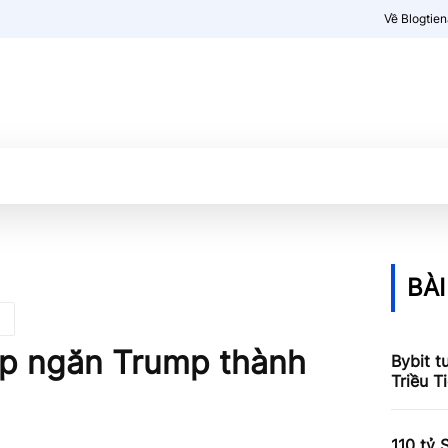
Về Blogtie
Kiến thức
More
BÀI
ép ngăn Trump thành
Bybit t
Triều T
110 tỷ 