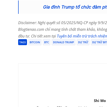
Gia đình Trump tổ chức đàm p
Disclaimer: Nghị quyết số 05/2025/NQ-CP ngày 9/9/20
Blogtienao.com chỉ mang tính chất tham khảo, không 
đầu tư. Chi tiết xem tại
Tuyên bố miễn trừ trách nhiệ
TAGS
BITCOIN
BTC
DONALD TRUMP
DỰ TRỮ
DỰ TRỮ BI
Chia Sẻ
Shi Mo