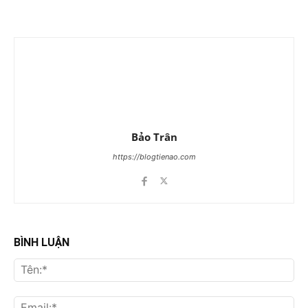
Bảo Trân
https://blogtienao.com
BÌNH LUẬN
Tên
Ema