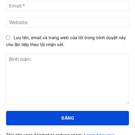
Ema
Web
Lưu tên, email và trang web của tôi trong trình duyệt này
cho lần tiếp theo tôi nhận xét.
Bình
luận:
This site uses Akismet to reduce spam.
Learn how your