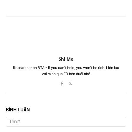
Shi Mo
Researcher on BTA - If you can't hold, you won't be rich. Liên lạc
với mình qua FB bên dưới nhé
BÌNH LUẬN
Tên