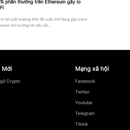
4% phần thưởng trên Ethereum gây lo
Fi
h lợi suất staking Một đề xuất mới đang gây tranh
reum khi hướng tới việc cắt...
 Mới
Mạng xã hội
gữ Crypto
Facebook
Twitter
Youtube
Telegram
Tiktok