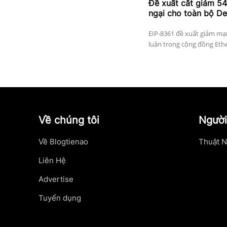
Đề xuất cắt giảm 5
ngại cho toàn bộ De
EIP-8361 đề xuất giảm mạn
luận trong cộng đồng Ethe
Về chúng tôi
Người
Về Blogtienao
Thuật N
Liên Hệ
Advertise
Tuyển dụng