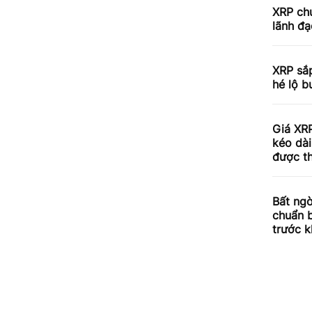
XRP chu
lãnh đạ
XRP sắp
hé lộ b
Giá XRP
kéo dài
được th
Bất ngờ
chuẩn 
trước k