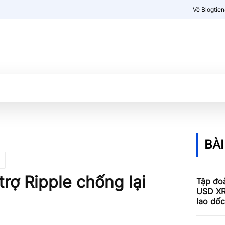
Về Blogtie
Kiến thức
More
BÀI
rợ Ripple chống lại
Tập đoà
USD XR
lao dố