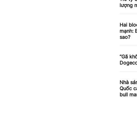
lượng m
Hai blo
mạnh: E
sao?
“Gã khổ
Dogecoi
Nhà sán
Quốc cả
bull ma