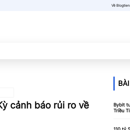
Về Blogtie
Kiến thức
More
BÀI
ỳ cảnh báo rủi ro về
Bybit t
Triều T
110 tỷ 