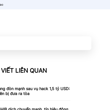
nao
 VIẾT LIÊN QUAN
ung đòn mạnh sau vụ hack 1,5 tỷ USD:
iên bị đưa ra tòa
SHIB dịch chuyển mạnh, tín hiệu động