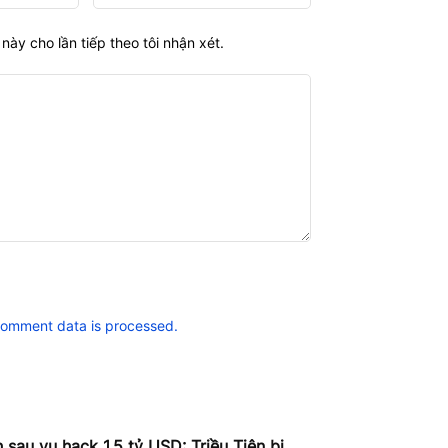
này cho lần tiếp theo tôi nhận xét.
comment data is processed.
sau vụ hack 1,5 tỷ USD: Triều Tiên bị