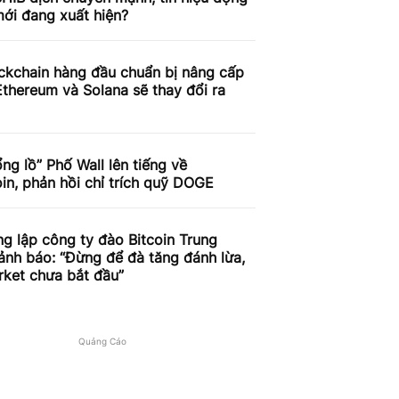
ới đang xuất hiện?
ckchain hàng đầu chuẩn bị nâng cấp
thereum và Solana sẽ thay đổi ra
ng lồ” Phố Wall lên tiếng về
n, phản hồi chỉ trích quỹ DOGE
g lập công ty đào Bitcoin Trung
nh báo: “Đừng để đà tăng đánh lừa,
rket chưa bắt đầu”
Quảng Cáo