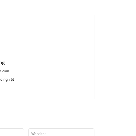
ng
ao.com
c nghiệt
Email:*
Website: