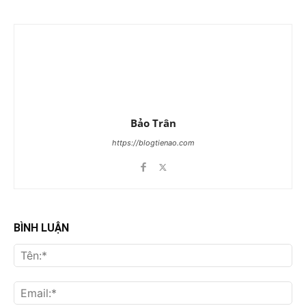
Bảo Trân
https://blogtienao.com
BÌNH LUẬN
Tên
Ema