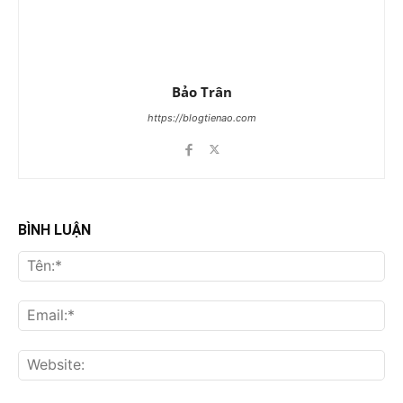
Bảo Trân
https://blogtienao.com
BÌNH LUẬN
Tên
Ema
Web