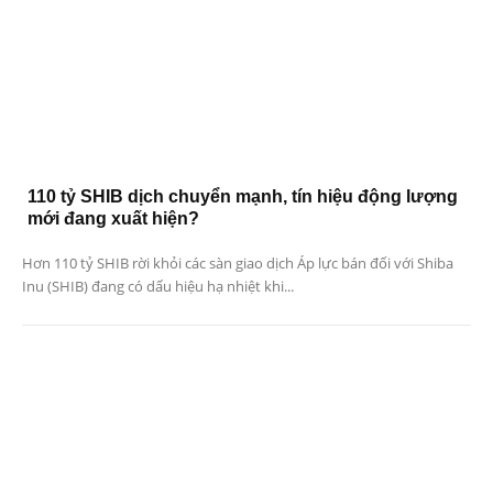
110 tỷ SHIB dịch chuyển mạnh, tín hiệu động lượng
mới đang xuất hiện?
Hơn 110 tỷ SHIB rời khỏi các sàn giao dịch Áp lực bán đối với Shiba
Inu (SHIB) đang có dấu hiệu hạ nhiệt khi...