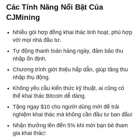
Các Tính Năng Nổi Bật Của
CJMining
Nhiều gói hợp đồng khai thác linh hoạt, phù hợp
với mọi nhà đầu tư.
Tự động thanh toán hàng ngày, đảm bảo thu
nhập ổn định.
Chương trình giới thiệu hấp dẫn, giúp tăng thu
nhập thụ động.
Không yêu cầu kiến thức kỹ thuật, ai cũng có
thể khai thác Bitcoin dễ dàng.
Tặng ngay $10 cho người dùng mới để trải
nghiệm khai thác mà không cần đầu tư ban đầu!
Nhận thưởng lên đến 5% khi mời bạn bè tham
gia khai thác!