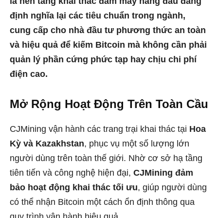
là nền tảng khai thác đám mây hàng đầu đang
định nghĩa lại các tiêu chuẩn trong ngành,
cung cấp cho nhà đầu tư phương thức an toàn
và hiệu quả để kiếm Bitcoin mà không cần phải
quản lý phần cứng phức tạp hay chịu chi phí
điện cao.
Mở Rộng Hoạt Động Trên Toàn Cầu
CJMining vận hành các trang trại khai thác tại
Hoa
Kỳ và Kazakhstan
, phục vụ một số lượng lớn
người dùng trên toàn thế giới. Nhờ cơ sở hạ tầng
tiên tiến và công nghệ hiện đại,
CJMining đảm
bảo hoạt động khai thác tối ưu
, giúp người dùng
có thể nhận Bitcoin một cách ổn định thông qua
quy trình vận hành hiệu quả.