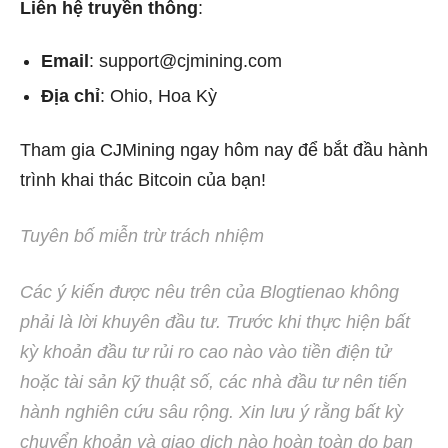
Liên hệ truyền thông
:
Email
:
support@cjmining.com
Địa chỉ
: Ohio, Hoa Kỳ
Tham gia CJMining ngay hôm nay để bắt đầu hành
trình khai thác Bitcoin của bạn!
Tuyên bố miễn trừ trách nhiệm
Các ý kiến được nêu trên của Blogtienao không
phải là lời khuyên đầu tư. Trước khi thực hiện bất
kỳ khoản đầu tư rủi ro cao nào vào tiền điện tử
hoặc tài sản kỹ thuật số, các nhà đầu tư nên tiến
hành nghiên cứu sâu rộng. Xin lưu ý rằng bất kỳ
chuyển khoản và giao dịch nào hoàn toàn do bạn