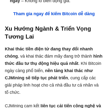
ngày
– Không lo biến động giá.
Tham gia ngay để kiếm Bitcoin dễ dàng
Xu Hướng Ngành & Triển Vọng
Tương Lai
Khai thác tiền điện tử đang thay đổi nhanh
chóng
, và khai thác đám mây đang trở thành
hình
thức đầu tư thụ động hiệu quả nhất
. Khi Bitcoin
ngày càng phổ biến,
nền tảng khai thác như
CJMining sẽ tiếp tục phát triển
, cung cấp các
giải pháp linh hoạt cho cả nhà đầu tư cá nhân và
tổ chức.
CJMining cam kết
liên tục cải tiến công nghệ và