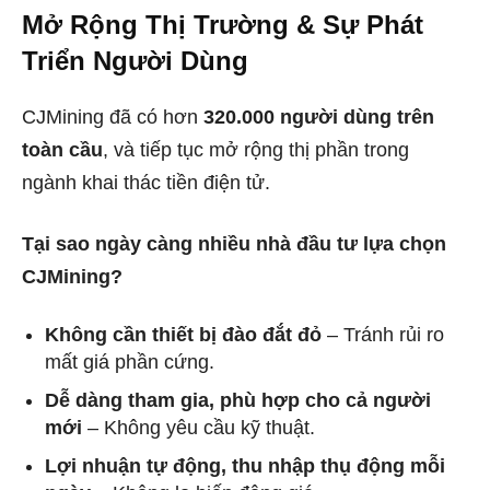
Mở Rộng Thị Trường & Sự Phát
Triển Người Dùng
CJMining đã có hơn
320.000 người dùng trên
toàn cầu
, và tiếp tục mở rộng thị phần trong
ngành khai thác tiền điện tử.
Tại sao ngày càng nhiều nhà đầu tư lựa chọn
CJMining?
Không cần thiết bị đào đắt đỏ
– Tránh rủi ro
mất giá phần cứng.
Dễ dàng tham gia, phù hợp cho cả người
mới
– Không yêu cầu kỹ thuật.
Lợi nhuận tự động, thu nhập thụ động mỗi