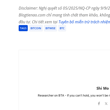
Disclaimer: Nghị quyết số 05/2025/NQ-CP ngày 9/9/20
Blogtienao.com chỉ mang tính chất tham khảo, không 
đầu tư. Chi tiết xem tại
Tuyên bố miễn trừ trách nhiệ
TAGS
BITCOIN
BITWISE
BTC
Chia Sẻ
Shi Mo
Researcher on BTA - If you can't hold, you won't be 