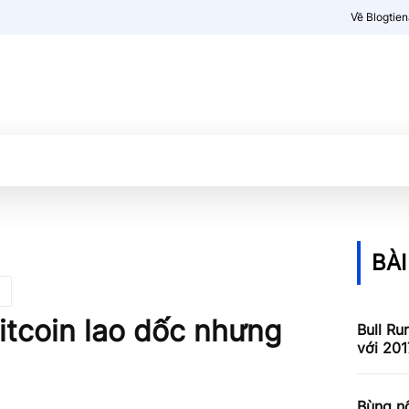
Về Blogtie
Kiến thức
More
BÀI
itcoin lao dốc nhưng
Bull Ru
với 201
Bùng nổ