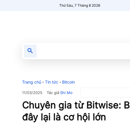
Thứ Sáu, 7 Tháng 8 2026
Tin tức
Nổi bật
Người Mới 🔥
Trang chủ
Tin tức
Bitcoin
Tác giả
Shi Mo
11/03/2025
Chuyên gia từ Bitwise: B
đây lại là cơ hội lớn