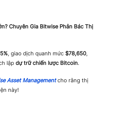
ớn? Chuyên Gia Bitwise Phản Bác Thị
.5%
, giao dịch quanh mức
$78,650
,
ch lập
dự trữ chiến lược Bitcoin
.
wise Asset Management
cho rằng thị
iện này!