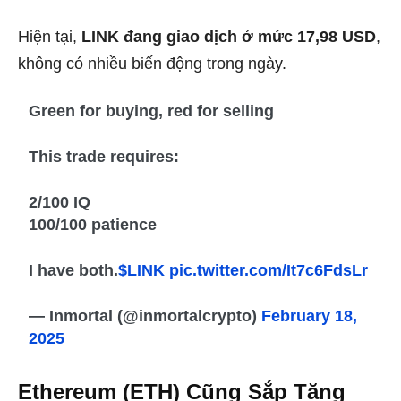
Hiện tại,
LINK đang giao dịch ở mức 17,98 USD
,
không có nhiều biến động trong ngày.
Green for buying, red for selling
This trade requires:
2/100 IQ
100/100 patience
I have both.
$LINK
pic.twitter.com/It7c6FdsLr
— Inmortal (@inmortalcrypto)
February 18,
2025
Ethereum (ETH) Cũng Sắp Tăng