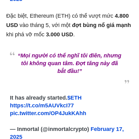
Đặc biệt, Ethereum (ETH) có thể vượt mức
4.800
USD
vào tháng 5, với một
đợt bùng nổ giá mạnh
khi phá vỡ mốc
3.000 USD
.
“Mọi người có thể nghĩ tôi điên, nhưng
tôi không quan tâm. Đợt tăng này đã
bắt đầu!”
It has already started.
$ETH
https://t.co/m5AUVkcI77
pic.twitter.com/OP4JukKAhh
— Inmortal (@inmortalcrypto)
February 17,
2025