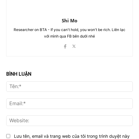
Shi Mo
Researcher on BTA - If you can't hold, you won't be rich. Liên lạc
với mình qua FB bên dưới nhé
BÌNH LUẬN
Tên
Ema
Web
Lưu tên, email và trang web của tôi trong trình duyệt này