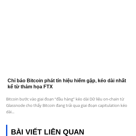
Chỉ báo Bitcoin phát tín hiệu hiếm gặp, kéo dài nhất
kể từ thảm họa FTX
Bitcoin bước vào giai đoạn “đầu hàng” kéo dài Dữ liệu on-chain từ
Glassnode cho thấy Bitcoin đang trải qua giai đoạn capitulation kéo
dài...
BÀI VIẾT LIÊN QUAN