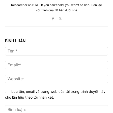
Researcher on BTA - If you can't hold, you won't be rich. Liên lạc
với mình qua FB bên dưới nhé
BÌNH LUẬN
Tên
Ema
Web
Lưu tên, email và trang web của tôi trong trình duyệt này
cho lần tiếp theo tôi nhận xét.