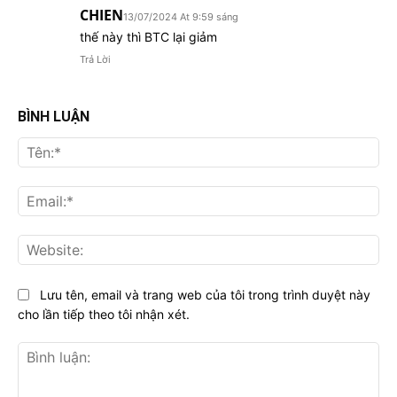
CHIEN
13/07/2024 At 9:59 sáng
thế này thì BTC lại giảm
Trả Lời
BÌNH LUẬN
Tên
Ema
Web
Lưu tên, email và trang web của tôi trong trình duyệt này
cho lần tiếp theo tôi nhận xét.