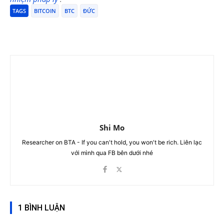
TAGS
BITCOIN
BTC
ĐỨC
Shi Mo
Researcher on BTA - If you can't hold, you won't be rich. Liên lạc
với mình qua FB bên dưới nhé
1 BÌNH LUẬN