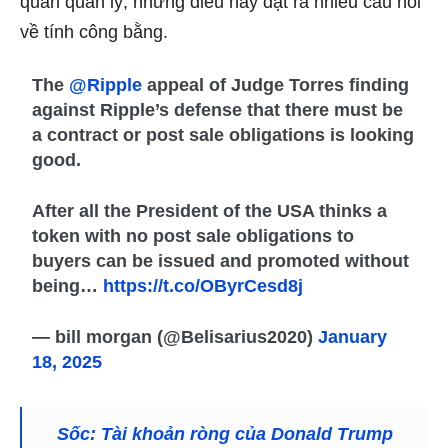
quan quản lý, nhưng điều này đặt ra nhiều câu hỏi
về tính công bằng.
The
@Ripple
appeal of Judge Torres finding
against Ripple’s defense that there must be
a contract or post sale obligations is looking
good.
After all the President of the USA thinks a
token with no post sale obligations to
buyers can be issued and promoted without
being…
https://t.co/OByrCesd8j
— bill morgan (@Belisarius2020)
January
18, 2025
Sốc: Tài khoản ròng của Donald Trump