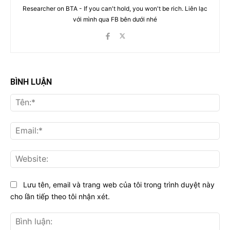
Researcher on BTA - If you can't hold, you won't be rich. Liên lạc
với mình qua FB bên dưới nhé
BÌNH LUẬN
Tên
Ema
Web
Lưu tên, email và trang web của tôi trong trình duyệt này
cho lần tiếp theo tôi nhận xét.