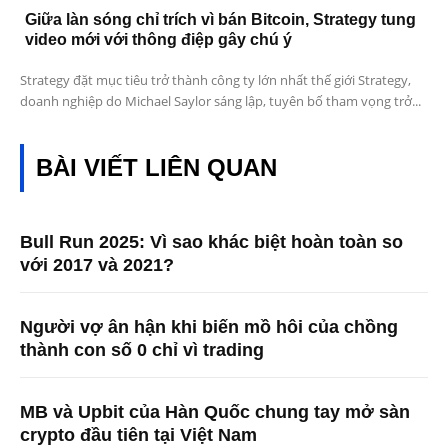
Giữa làn sóng chỉ trích vì bán Bitcoin, Strategy tung
video mới với thông điệp gây chú ý
Strategy đặt mục tiêu trở thành công ty lớn nhất thế giới Strategy,
doanh nghiệp do Michael Saylor sáng lập, tuyên bố tham vọng trở...
BÀI VIẾT LIÊN QUAN
Bull Run 2025: Vì sao khác biệt hoàn toàn so
với 2017 và 2021?
Người vợ ân hận khi biến mồ hôi của chồng
thành con số 0 chỉ vì trading
MB và Upbit của Hàn Quốc chung tay mở sàn
crypto đầu tiên tại Việt Nam