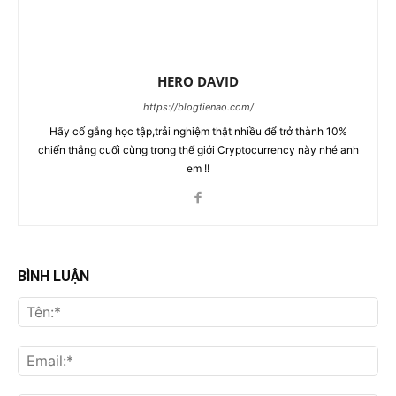
HERO DAVID
https://blogtienao.com/
Hãy cố gắng học tập,trải nghiệm thật nhiều để trở thành 10%
chiến thắng cuối cùng trong thế giới Cryptocurrency này nhé anh
em !!
BÌNH LUẬN
Tên
Ema