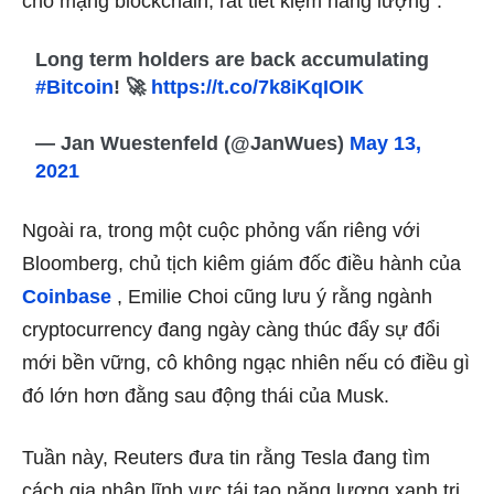
cho mạng blockchain, rất tiết kiệm năng lượng”.
Long term holders are back accumulating
#Bitcoin
! 🚀
https://t.co/7k8iKqIOIK
— Jan Wuestenfeld (@JanWues)
May 13,
2021
Ngoài ra, trong một cuộc phỏng vấn riêng với
Bloomberg, chủ tịch kiêm giám đốc điều hành của
Coinbase
, Emilie Choi cũng lưu ý rằng ngành
cryptocurrency đang ngày càng thúc đẩy sự đổi
mới bền vững, cô không ngạc nhiên nếu có điều gì
đó lớn hơn đằng sau động thái của Musk.
Tuần này, Reuters đưa tin rằng Tesla đang tìm
cách gia nhập lĩnh vực tái tạo năng lượng xanh trị