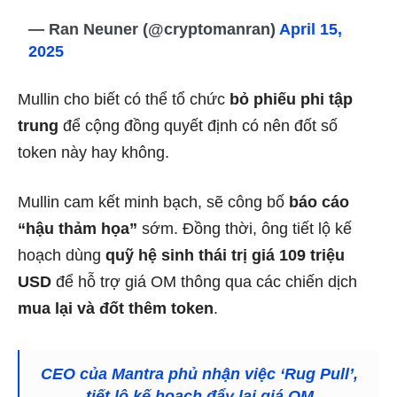
— Ran Neuner (@cryptomanran)
April 15,
2025
Mullin cho biết có thể tổ chức
bỏ phiếu phi tập
trung
để cộng đồng quyết định có nên đốt số
token này hay không.
Mullin cam kết minh bạch, sẽ công bố
báo cáo
“hậu thảm họa”
sớm. Đồng thời, ông tiết lộ kế
hoạch dùng
quỹ hệ sinh thái trị giá 109 triệu
USD
để hỗ trợ giá OM thông qua các chiến dịch
mua lại và đốt thêm token
.
CEO của Mantra phủ nhận việc ‘Rug Pull’,
tiết lộ kế hoạch đẩy lại giá OM