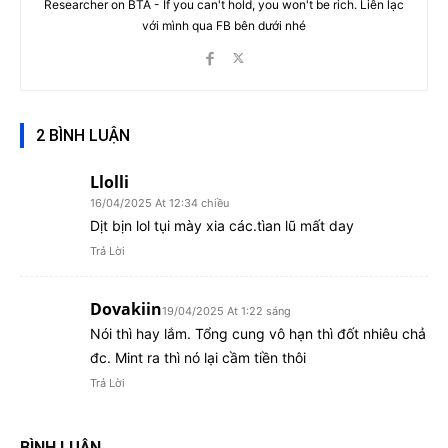
Researcher on BTA - If you can't hold, you won't be rich. Liên lạc
với mình qua FB bên dưới nhé
2 BÌNH LUẬN
Llolli
16/04/2025 At 12:34 chiều
Dịt bịn lol tụi mày xia các.tìan lũ mất day
Trả Lời
Dovakiin
19/04/2025 At 1:22 sáng
Nói thì hay lắm. Tổng cung vô hạn thì đốt nhiêu chả
đc. Mint ra thì nó lại cầm tiền thôi
Trả Lời
BÌNH LUẬN