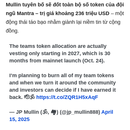
Mullin tuyên bố sẽ đốt toàn bộ số token của đội
ngũ Mantra – trị giá khoảng 236 triệu USD
– một
động thái táo bạo nhằm giành lại niềm tin từ cộng
đồng.
The teams token allocation are actually
vesting only starting in 2027, which is 30
months from mainnet launch (Oct. 24).
I’m planning to burn all of my team tokens
and when we turn it around the community
and investors can decide if I have earned it
back. 🫡🕉️
https://t.co/ZQR1H5xAqF
— JP Mullin (🕉, 🏘️) (@jp_mullin888)
April
15, 2025