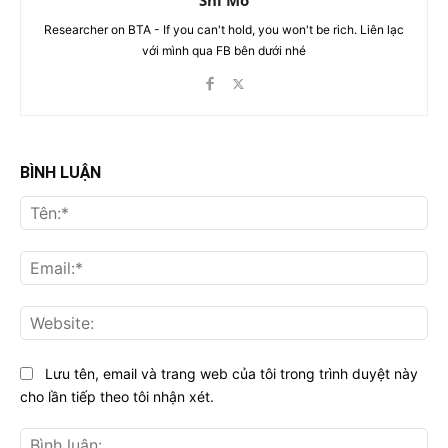
Shi Mo
Researcher on BTA - If you can't hold, you won't be rich. Liên lạc
với mình qua FB bên dưới nhé
BÌNH LUẬN
Tên
Ema
Web
Lưu tên, email và trang web của tôi trong trình duyệt này
cho lần tiếp theo tôi nhận xét.