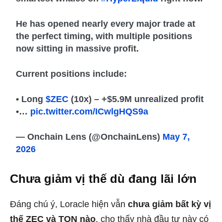
He has opened nearly every major trade at
the perfect timing, with multiple positions
now sitting in massive profit.
Current positions include:
• Long
$ZEC
(10x) – +$5.9M unrealized profit
•…
pic.twitter.com/ICwlgHQS9a
— Onchain Lens (@OnchainLens)
May 7,
2026
Chưa giảm vị thế dù đang lãi lớn
Đáng chú ý, Loracle hiện vẫn
chưa giảm bất kỳ vị
thế ZEC và TON nào
, cho thấy nhà đầu tư này có