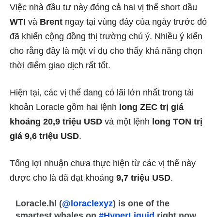
Việc nhà đầu tư này đóng cả hai vị thế short dầu
WTI
và
Brent
ngay tại vùng đáy của ngày trước đó
đã khiến cộng đồng thị trường chú ý. Nhiều ý kiến
cho rằng đây là một ví dụ cho thấy khả năng chọn
thời điểm giao dịch rất tốt.
Hiện tại, các vị thế đang có lãi lớn nhất trong tài
khoản Loracle gồm hai lệnh
long ZEC trị giá
khoảng 20,9 triệu USD
và một lệnh
long TON trị
giá 9,6 triệu USD
.
Tổng lợi nhuận chưa thực hiện từ các vị thế này
được cho là đã đạt khoảng
9,7 triệu USD
.
Loracle.hl (
@loraclexyz
) is one of the
smartest whales on
#HyperLiquid
right now.