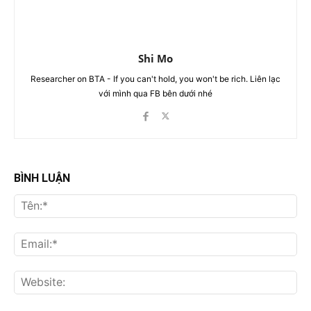
Shi Mo
Researcher on BTA - If you can't hold, you won't be rich. Liên lạc
với mình qua FB bên dưới nhé
BÌNH LUẬN
Tên
Ema
Web