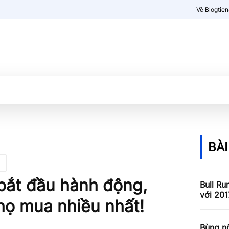
Về Blogtie
Kiến thức
More
BÀI
bắt đầu hành động,
Bull Ru
với 201
 họ mua nhiều nhất!
Bùng nổ