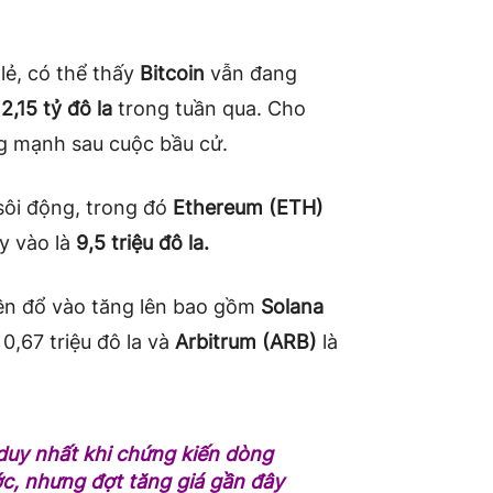
 lẻ, có thể thấy
Bitcoin
vẫn đang
n
2,15 tỷ đô la
trong tuần qua. Cho
ng mạnh sau cuộc bầu cử.
sôi động, trong đó
Ethereum (ETH)
ảy vào là
9,5 triệu đô la.
iền đổ vào tăng lên bao gồm
Solana
 0,67 triệu đô la và
Arbitrum (ARB)
là
duy nhất khi chứng kiến ​​dòng
ước, nhưng đợt tăng giá gần đây