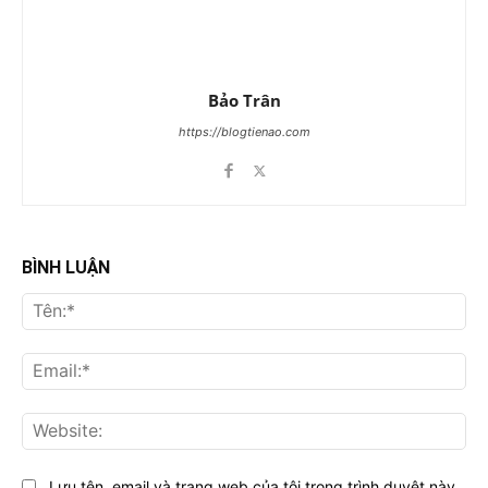
Bảo Trân
https://blogtienao.com
BÌNH LUẬN
Tên
Ema
Web
Lưu tên, email và trang web của tôi trong trình duyệt này