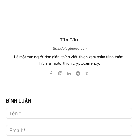
Tân Tân
https://blogtienao.com
Là một con người đơn giản, thích viết, thích xem phim trinh thám,
thích lái moto, thích cryptocurrency.
BÌNH LUẬN
Tên
Ema