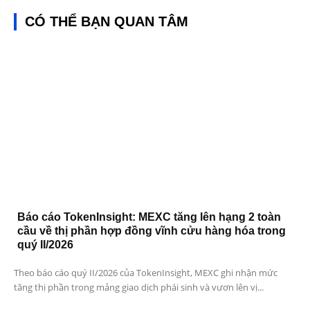
CÓ THỂ BẠN QUAN TÂM
Báo cáo TokenInsight: MEXC tăng lên hạng 2 toàn
cầu về thị phần hợp đồng vĩnh cửu hàng hóa trong
quý II/2026
Theo báo cáo quý II/2026 của TokenInsight, MEXC ghi nhận mức
tăng thị phần trong mảng giao dịch phái sinh và vươn lên vị...