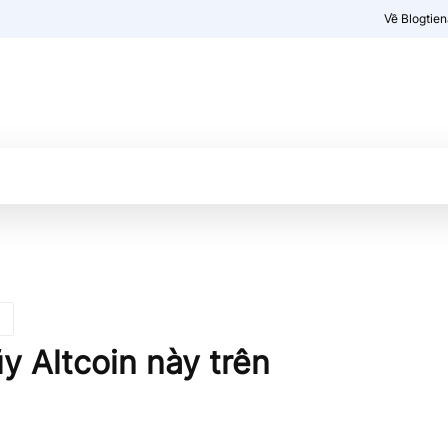
Về Blogtie
Kiến thức
More
ũy Altcoin này trên