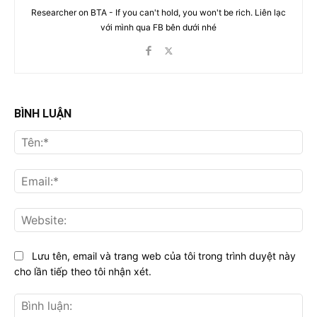
Researcher on BTA - If you can't hold, you won't be rich. Liên lạc
với mình qua FB bên dưới nhé
BÌNH LUẬN
Tên
Ema
Web
Lưu tên, email và trang web của tôi trong trình duyệt này
cho lần tiếp theo tôi nhận xét.