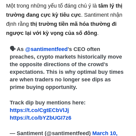
Một trong những yếu tố đáng chú ý là
tâm lý thị
trường đang cực kỳ tiêu cực
. Santiment nhận
định rằng
thị trường tiền mã hóa thường đi
ngược lại với kỳ vọng của số đông
.
🗣️ As
@santimentfeed
's CEO often
preaches, crypto markets historically move
the opposite directions of the crowd's
expectations. This is why optimal buy times
are when traders no longer see dips as
prime buying opportunity.
Track dip buy mentions here:
https://t.co/CgtECbVlJj
https://t.co/bYZbUGI7z6
— Santiment (@santimentfeed)
March 10,