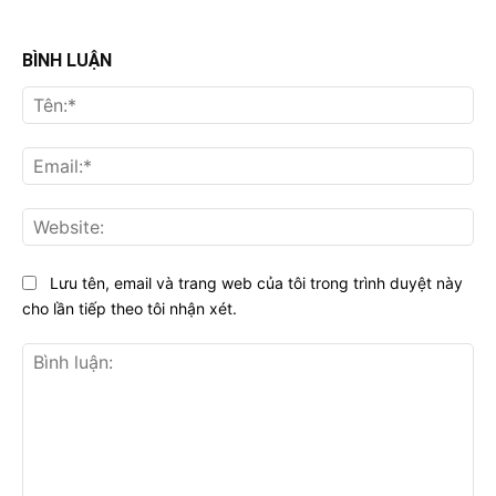
BÌNH LUẬN
Tên
Ema
Web
Lưu tên, email và trang web của tôi trong trình duyệt này
cho lần tiếp theo tôi nhận xét.