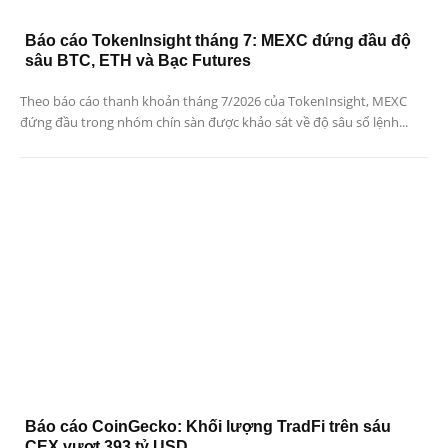
Báo cáo TokenInsight tháng 7: MEXC đứng đầu độ
sâu BTC, ETH và Bạc Futures
Theo báo cáo thanh khoản tháng 7/2026 của TokenInsight, MEXC
đứng đầu trong nhóm chín sàn được khảo sát về độ sâu sổ lệnh...
Báo cáo CoinGecko: Khối lượng TradFi trên sáu
CEX vượt 393 tỷ USD