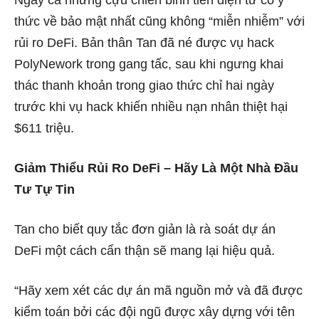
Ngay cả những cựu chiến binh tiền điện tử có ý
thức về bảo mật nhất cũng không “miễn nhiễm” với
rủi ro DeFi. Bản thân Tan đã né được vụ hack
PolyNework trong gang tấc, sau khi ngưng khai
thác thanh khoản trong giao thức chỉ hai ngày
trước khi vụ hack khiến nhiều nạn nhân thiệt hại
$611 triệu.
Giảm Thiểu Rủi Ro DeFi – Hãy Là Một Nhà Đầu
Tư Tự Tin
Tan cho biết quy tắc đơn giản là rà soát dự án
DeFi một cách cẩn thận sẽ mang lại hiệu quả.
“Hãy xem xét các dự án mã nguồn mở và đã được
kiểm toán bởi các đội ngũ được xây dựng với tên