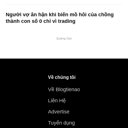
Người vợ ân hận khi biến mồ hôi của chồng
thành con số 0 chỉ vì trading
Quảng Cáo
Về chúng tôi
Về Blogtienao
Liên Hệ
Advertise
Tuyển dụng