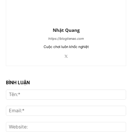
Nhật Quang
https://blogtienao.com
Cuộc chơi luôn khốc nghiệt
BÌNH LUẬN
Tên
Ema
Web