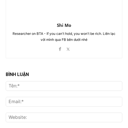
Shi Mo
Researcher on BTA - If you can't hold, you won't be rich. Liên lạc
với mình qua FB bên dưới nhé
BÌNH LUẬN
Tên
Ema
Web