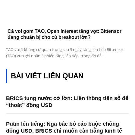
Cá voi gom TAO, Open Interest tăng vọt: Bittensor
đang chuẩn bị cho cú breakout lớn?
TAO vượt kháng cự quan trọng sau 3 ngày tăng liên tiếp Bittensor
(TAO) vừa ghi nhận 3 phiên tăng liên tiếp, trong đó đà...
BÀI VIẾT LIÊN QUAN
BRICS tung nước cờ lớn: Liên thông tiền số để
“thoát” đồng USD
Putin lên tiếng: Nga bác bỏ cáo buộc chống
đồng USD, BRICS chỉ muốn cân bằng kinh tế