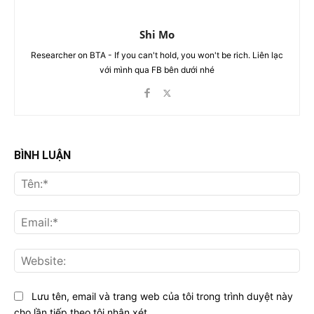
Shi Mo
Researcher on BTA - If you can't hold, you won't be rich. Liên lạc
với mình qua FB bên dưới nhé
BÌNH LUẬN
Tên
Ema
Web
Lưu tên, email và trang web của tôi trong trình duyệt này
cho lần tiếp theo tôi nhận xét.