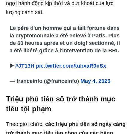
ngợi hành động kịp thời và dứt khoát của lực
lượng cảnh sát.
Le père d'un homme qui a fait fortune dans
la cryptomonnaie a été enlevé à Paris. Plus
de 60 heures après et un doigt sectionné, il
a été libéré grâce à l'intervention de la BRI.
▶️
#JT13H
pic.twitter.com/tubxaR0nSx
— franceinfo (@franceinfo)
May 4, 2025
Triệu phú tiền số trở thành mục
tiêu tội phạm
Theo giới chức,
các triệu phú tiền số ngày càng
trở thành mục tiêu tấn công của các băng