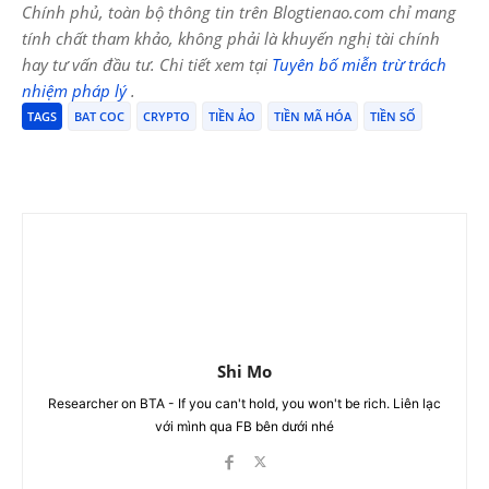
Chính phủ, toàn bộ thông tin trên Blogtienao.com chỉ mang
tính chất tham khảo, không phải là khuyến nghị tài chính
hay tư vấn đầu tư. Chi tiết xem tại
Tuyên bố miễn trừ trách
nhiệm pháp lý
.
TAGS
BAT COC
CRYPTO
TIỀN ẢO
TIỀN MÃ HÓA
TIỀN SỐ
Shi Mo
Researcher on BTA - If you can't hold, you won't be rich. Liên lạc
với mình qua FB bên dưới nhé