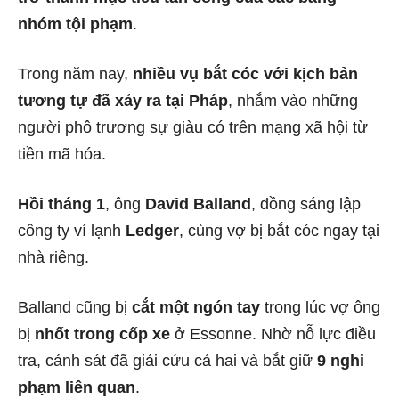
nhóm tội phạm
.
Trong năm nay,
nhiều vụ bắt cóc với kịch bản
tương tự đã xảy ra tại Pháp
, nhắm vào những
người phô trương sự giàu có trên mạng xã hội từ
tiền mã hóa.
Hồi tháng 1
, ông
David Balland
, đồng sáng lập
công ty ví lạnh
Ledger
, cùng vợ bị bắt cóc ngay tại
nhà riêng.
Balland cũng bị
cắt một ngón tay
trong lúc vợ ông
bị
nhốt trong cốp xe
ở Essonne. Nhờ nỗ lực điều
tra, cảnh sát đã giải cứu cả hai và bắt giữ
9 nghi
phạm liên quan
.