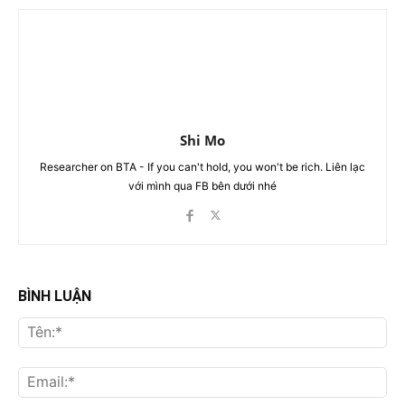
Shi Mo
Researcher on BTA - If you can't hold, you won't be rich. Liên lạc
với mình qua FB bên dưới nhé
BÌNH LUẬN
Tên
Ema