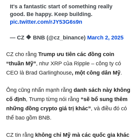
It's a fantastic start of something really
good. Be happy. Keep building.
pic.twitter.com/rJY53G6s9n
— CZ 🔶 BNB (@cz_binance)
March 2, 2025
CZ cho rằng
Trump ưu tiên các đồng coin
“thuần Mỹ”
, như XRP của Ripple – công ty có
CEO là Brad Garlinghouse
, một công dân Mỹ
.
Ông cũng nhấn mạnh rằng
danh sách này không
cố định
, Trump từng nói rằng
“sẽ bổ sung thêm
những đồng crypto giá trị khác”
, và điều đó có
thể bao gồm BNB.
CZ tin rằng
không chỉ Mỹ mà các quốc gia khác