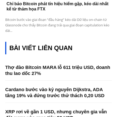
Chỉ báo Bitcoin phát tín hiệu hiếm gặp, kéo dài nhất
kể từ thảm họa FTX
Bitcoin bước vào giai đoạn “đầu hàng” kéo dài Dữ liệu on-chain từ
Glassnode cho thấy Bitcoin đang trải qua giai đoạn capitulation kéo
dài...
BÀI VIẾT LIÊN QUAN
Thợ đào Bitcoin MARA lỗ 611 triệu USD, doanh
thu lao dốc 27%
Cardano bước vào kỷ nguyên Dijkstra, ADA
tăng 19% và đứng trước thử thách 0,20 USD
XRP rơi về gần 1 USD, nhưng chuyên gia vẫn