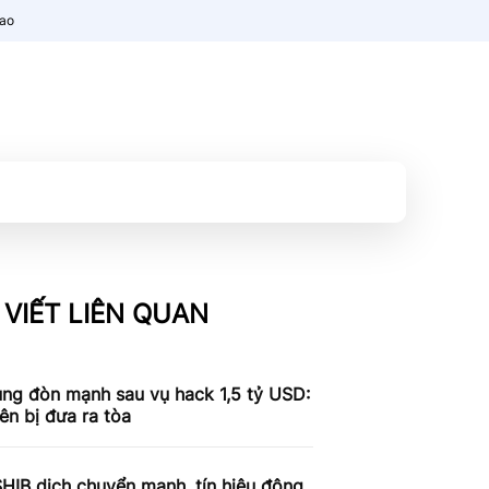
nao
 VIẾT LIÊN QUAN
ung đòn mạnh sau vụ hack 1,5 tỷ USD:
iên bị đưa ra tòa
SHIB dịch chuyển mạnh, tín hiệu động