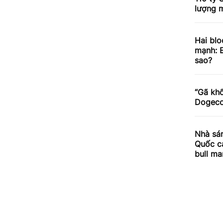
lượng m
Hai blo
mạnh: E
sao?
“Gã khổ
Dogecoi
Nhà sán
Quốc cả
bull ma