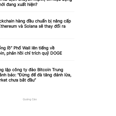
ới đang xuất hiện?
ckchain hàng đầu chuẩn bị nâng cấp
thereum và Solana sẽ thay đổi ra
ng lồ” Phố Wall lên tiếng về
n, phản hồi chỉ trích quỹ DOGE
g lập công ty đào Bitcoin Trung
nh báo: “Đừng để đà tăng đánh lừa,
rket chưa bắt đầu”
Quảng Cáo