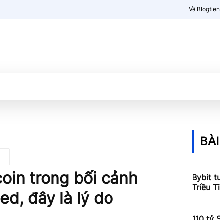
Về Blogtie
Kiến thức
More
BÀI
coin trong bối cảnh
Bybit t
Triều T
ed, đây là lý do
110 tỷ 