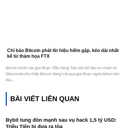
Chỉ báo Bitcoin phát tín hiệu hiếm gặp, kéo dài nhất
kể từ thảm họa FTX
Bitcoin bước vào giai đoạn “đầu hàng” kéo dài Dữ liệu on-chain từ
Glassnode cho thấy Bitcoin đang trải qua giai đoạn capitulation kéo
dài...
BÀI VIẾT LIÊN QUAN
Bybit tung đòn mạnh sau vụ hack 1,5 tỷ USD:
Triều Tiên bị đưa ra tòa