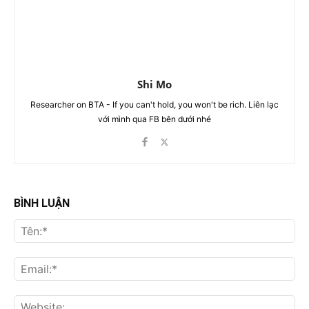
Shi Mo
Researcher on BTA - If you can't hold, you won't be rich. Liên lạc
với mình qua FB bên dưới nhé
BÌNH LUẬN
Tên
Ema
Web