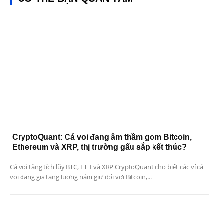
CryptoQuant: Cá voi đang âm thầm gom Bitcoin,
Ethereum và XRP, thị trường gấu sắp kết thúc?
Cá voi tăng tích lũy BTC, ETH và XRP CryptoQuant cho biết các ví cá
voi đang gia tăng lượng nắm giữ đối với Bitcoin,...