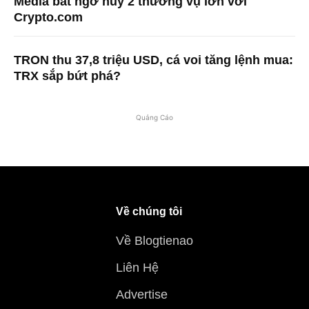
Media bất ngờ hủy 2 thương vụ lớn với
Crypto.com
TRON thu 37,8 triệu USD, cá voi tăng lệnh mua:
TRX sắp bứt phá?
Quảng Cáo
Về chúng tôi
Về Blogtienao
Liên Hệ
Advertise