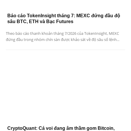
Báo cáo TokenInsight tháng 7: MEXC đứng đầu độ
sâu BTC, ETH và Bạc Futures
Theo báo cáo thanh khoản tháng 7/2026 của TokenInsight, MEXC
đứng đầu trong nhóm chín sàn được khảo sát về độ sâu sổ lệnh...
CryptoQuant: Cá voi đang âm thầm gom Bitcoin,