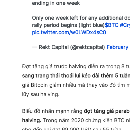
ending in one week
Only one week left for any additional 
rally period begins (light blue)
$BTC
#Cr
pic.twitter.com/w0LWDx4sC0
— Rekt Capital (@rektcapital)
February
Đợt tăng giá trước halving diễn ra trong 8
sang trạng thái thoái lui ​​​​kéo dài thêm 5 tuầ
giá Bitcoin giảm nhiều mà thay vào đó tìm m
lũy sau halving.
Biểu đồ nhấn mạnh rằng
đợt tăng giá parab
halving.
Trong năm 2020 chứng kiến ​​​​BTC 
cho đến khi đạt 69.000 USD sau 55 tuần.