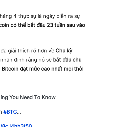
háng 4 thực sự là ngày diễn ra sự
tcoin có thể bắt đầu 23 tuần sau vào
đã giải thích rõ hơn về
Chu kỳ
 nhận định rằng nó sẽ
bắt đầu chu
a
Bitcoin đạt mức cao nhất mọi thời
thing You Need To Know
on
#BTC
…
co/8cJ4hh3t50