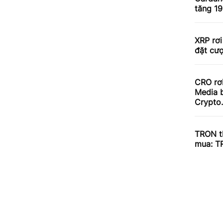
tăng 1
XRP rơi
đặt cư
CRO rơ
Media b
Crypto
TRON th
mua: T