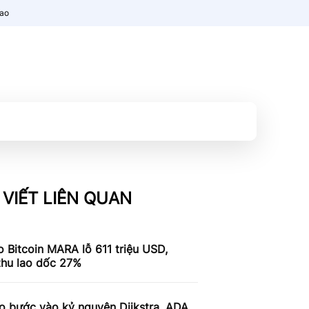
nao
 VIẾT LIÊN QUAN
 Bitcoin MARA lỗ 611 triệu USD,
thu lao dốc 27%
o bước vào kỷ nguyên Dijkstra, ADA