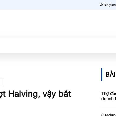
Về Blogtie
Kiến thức
More
BÀI
ợt Halving, vậy bắt
Thợ đào
doanh 
Cardan